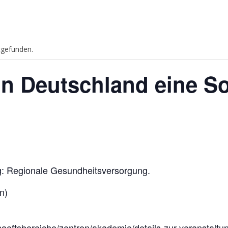
tgefunden.
n Deutschland eine So
: Regionale Gesundheitsversorgung.
n)
haeftsbereiche/zentren/akademie/details-zur-veranstalt