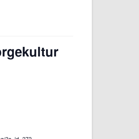
rgekultur
ung/?a_id=272